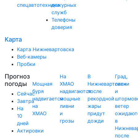
спецавтотехники
дежурных
служб
Телефоны
доверия
Карта
Карта Нижневартовска
Веб-камеры
Пробки
Прогноз
На
В
Град,
погоды
Мощная
ХМАО
Нижневартовск
ливни
буря
надвигаются
после
и
Сейчас
надвигается
мощные
рекордной
штормов
Завтра
на
ливни
жары
ветер
На
ХМАО
и
придут
ожидают
10
грозы
дожди
в
дней
Нижнева
Актировки
после