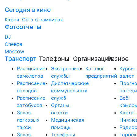
Сегодня в кино
Корни: Сага о вампирах
Фотоотчеты
DJ
Cheepa
Moscow
Транспорт
Телефоны
Организации
Разное
Расписание
Экстренные
Каталог
Курсы
самолетов
службы
предприятий
валют
Расписание
Диспетчерские
Прогно
поездов
коммунальных
погод
Расписание
служб
Веб-
автобусов
Органы
камер
Заказ
власти
Карта
легковых
Медицинская
Нижне
такси
помощь
Радио
Заказ
Телефоны
Горос