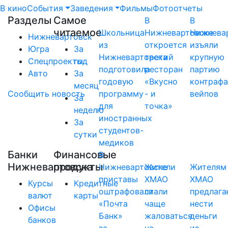
В кино
События
Заведения
Фильмы
Фотоотчеты
Разделы
Самое
В
В
читаемое
Школьница
Нижневартовске
Нижнева
Нижневартовск
из
откроется
изъяли
Югра
За
Нижневартовска
третий
крупную
Спецпроекты
год
подготовила
ресторан
партию
Авто
За
годовую
«Вкусно
контраф
месяц
Сообщить новость
программу
- и
вейпов
За
для
точка»
неделю
иностранных
За
студентов-
сутки
медиков
Банки
Финансовые
В
Нижневартовска
продукты
Нижневартовске
Жители
Жителям
приставы
ХМАО
ХМАО
Курсы
Кредитные
оштрафовали
стали
предлага
валют
карты
«Почта
чаще
нести
Офисы
Банк»
жаловаться
деньги
банков