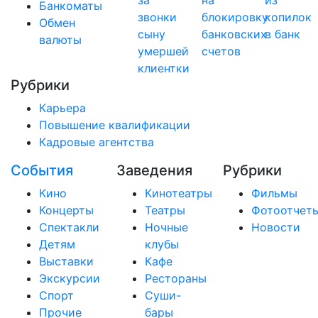
за
на
из
Банкоматы
звонки
блокировку
копилок
Обмен
сыну
банковских
в банк
валюты
умершей
счетов
клиентки
Рубрики
Карьера
Повышение квалификации
Кадровые агентства
События
Заведения
Рубрики
Кино
Кинотеатры
Фильмы
Концерты
Театры
Фотоотчет
Спектакли
Ночные
Новости
Детям
клубы
Выставки
Кафе
Экскурсии
Рестораны
Спорт
Суши-
Прочие
бары