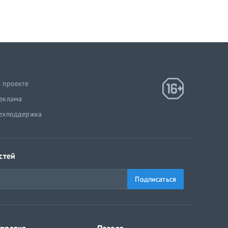
 проекте
еклама
ехподдержка
стей
Подписаться