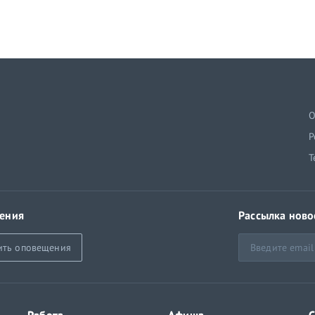
й
О
Р
Т
ения
Рассылка ново
ить оповещения