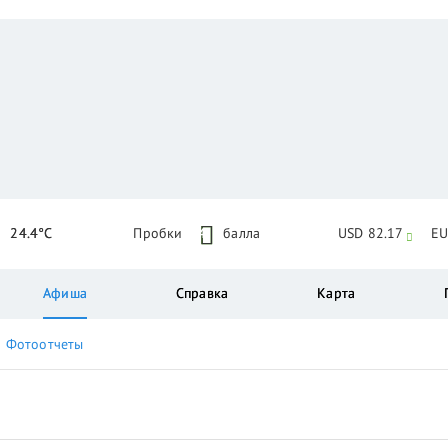
24.4°C
Пробки
4
балла
USD 82.17
EU
Афиша
Справка
Карта
Фотоотчеты