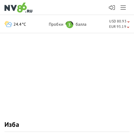
USD 80.93
24.4°C
Пробки
балла
3
EUR 93.19
Изба