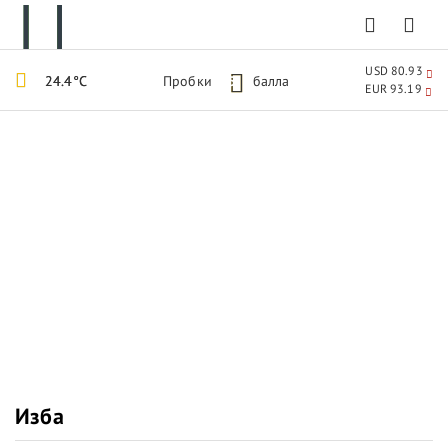
USD 80.93
24.4°C
Пробки
5
балла
EUR 93.19
Изба