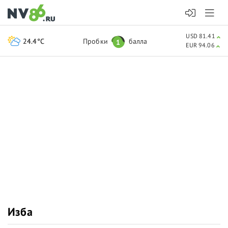
USD 81.41
24.4°C
Пробки
балла
1
EUR 94.06
Изба