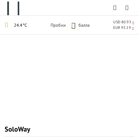
USD 80.93
24.4°C
Пробки
5
балла
EUR 93.19
SoloWay