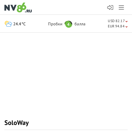
USD 82.17
24.4°C
Пробки
балла
4
EUR 94.84
SoloWay