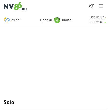
USD 82.17
24.4°C
Пробки
балла
4
EUR 94.84
Solo