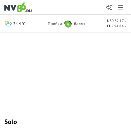
USD 82.17
24.4°C
Пробки
балла
4
EUR 94.84
Solo