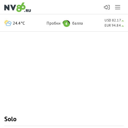
USD 82.17
24.4°C
Пробки
балла
4
EUR 94.84
Solo