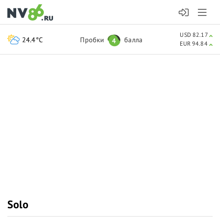
USD 82.17
24.4°C
Пробки
балла
4
EUR 94.84
Solo