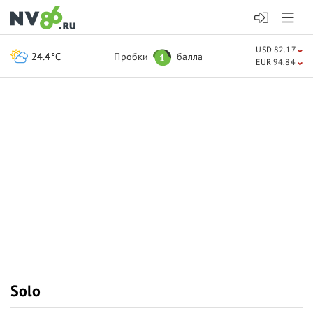
USD 82.17
24.4°C
Пробки
балла
1
EUR 94.84
Solo