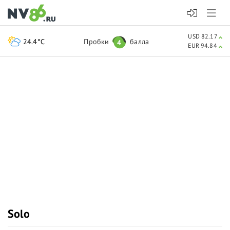
USD 82.17
24.4°C
Пробки
балла
4
EUR 94.84
Solo