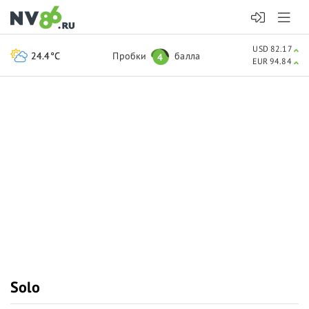
USD 82.17
24.4°C
Пробки
балла
4
EUR 94.84
Solo