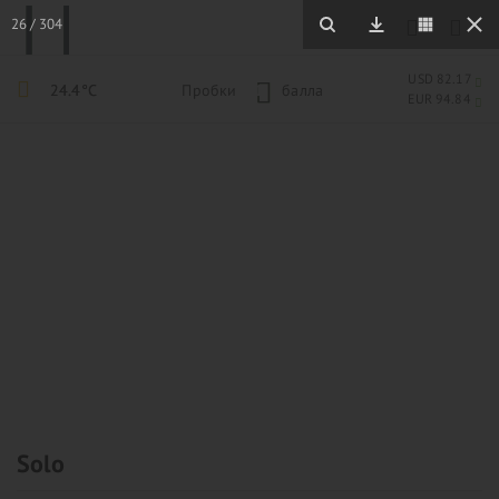
26
/
304
USD 82.17
24.4°C
Пробки
1
балла
EUR 94.84
Solo