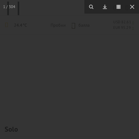
1
/
304
USD 82.61
24.4°C
Пробки
5
балла
EUR 95.29
Solo