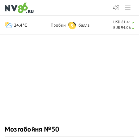
USD 81.41
24.4°C
Пробки
балла
5
EUR 94.06
Мозгобойня №50