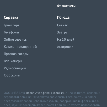
Фотоотчеты
Справка
Погода
Транспорт
Сейчас
Телефоны
Завтра
Online сервисы
На 10 дней
Каталог предприятий
Актировки
Прогноз погоды
Веб-камеры
Радиостанции
Гороскопы
ООО «НВ86.ру»
использует файлы «cookie»
, с целью персонализации
сервисов и повышения удобства пользования веб-сайтом. «Cookie»
представляют собой небольшие файлы, содержащие информацию о
предыдущих посещениях веб-сайта. Если вы не хотите использовать