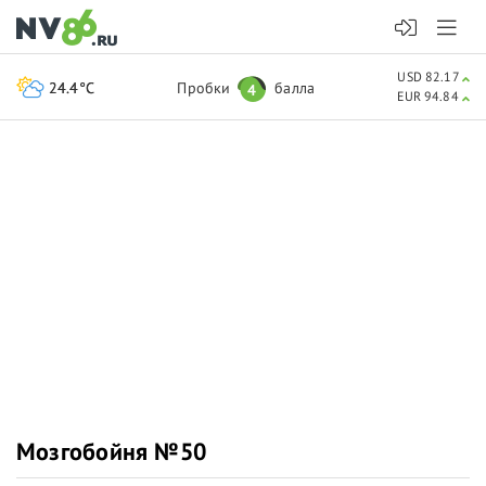
USD 82.17
24.4°C
Пробки
балла
4
EUR 94.84
Мозгобойня №50