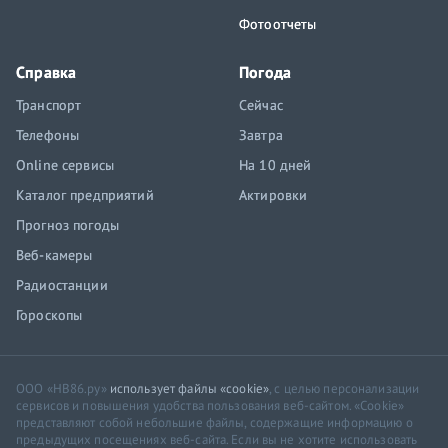
Фотоотчеты
Справка
Погода
Транспорт
Сейчас
Телефоны
Завтра
Online сервисы
На 10 дней
Каталог предприятий
Актировки
Прогноз погоды
Веб-камеры
Радиостанции
Гороскопы
ООО «НВ86.ру»
использует файлы «cookie»
, с целью персонализации
сервисов и повышения удобства пользования веб-сайтом. «Cookie»
представляют собой небольшие файлы, содержащие информацию о
предыдущих посещениях веб-сайта. Если вы не хотите использовать