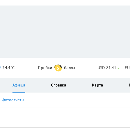
24.4°C
Пробки
балла
USD 81.41
EU
5
Афиша
Справка
Карта
Фотоотчеты