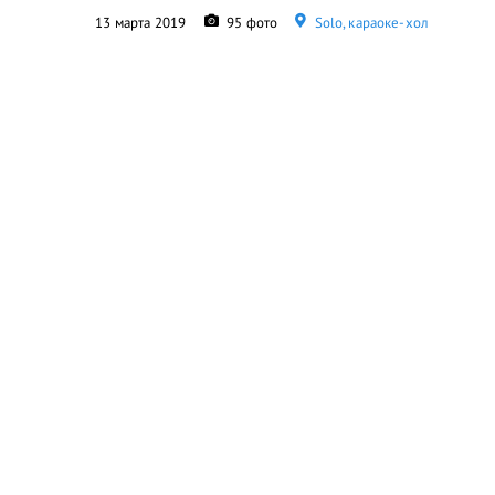
13 марта 2019
95 фото
Solo, караоке-хол