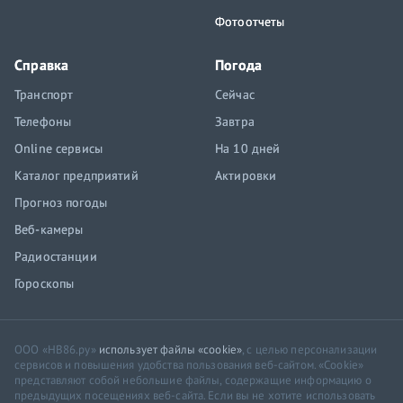
Фотоотчеты
Справка
Погода
Транспорт
Сейчас
Телефоны
Завтра
Online сервисы
На 10 дней
Каталог предприятий
Актировки
Прогноз погоды
Веб-камеры
Радиостанции
Гороскопы
ООО «НВ86.ру»
использует файлы «cookie»
, с целью персонализации
сервисов и повышения удобства пользования веб-сайтом. «Cookie»
представляют собой небольшие файлы, содержащие информацию о
предыдущих посещениях веб-сайта. Если вы не хотите использовать