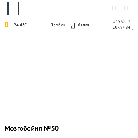
USD 82.17
24.4°C
Пробки
1
балла
EUR 94.84
Мозгобойня №50