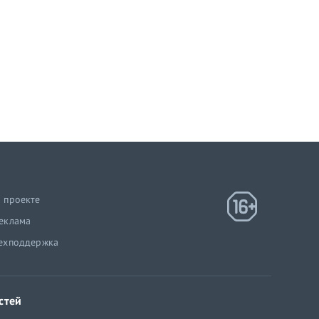
 проекте
еклама
ехподдержка
стей