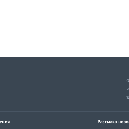
й
О
Р
Т
ения
Рассылка ново