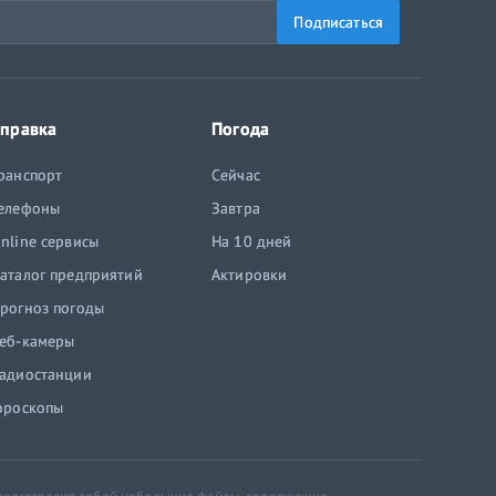
Подписаться
правка
Погода
ранспорт
Сейчас
елефоны
Завтра
nline сервисы
На 10 дней
аталог предприятий
Актировки
рогноз погоды
еб-камеры
адиостанции
ороскопы