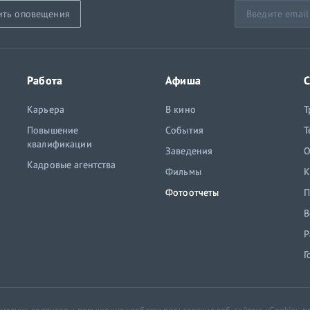
ить оповещения
Работа
Афиша
С
Карьера
В кино
Т
Повышение
События
Т
квалификации
Заведения
O
Кадровые агентства
Фильмы
К
Фотоотчеты
П
В
Р
Г