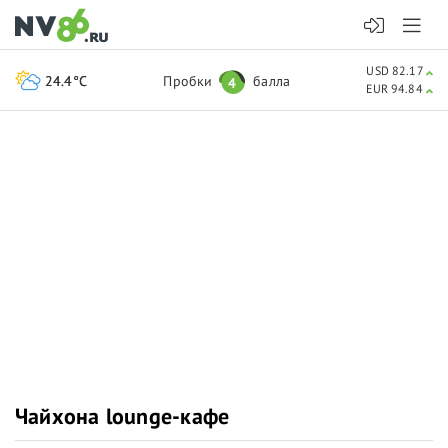
USD 82.17
24.4°C
Пробки
балла
4
EUR 94.84
Чайхона lounge-кафе