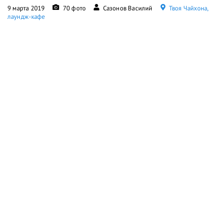
9 марта 2019
70 фото
Сазонов Василий
Твоя Чайхона,
лаундж-кафе