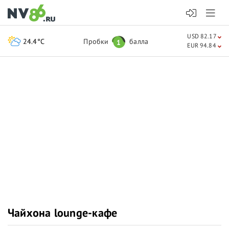
USD 82.17
24.4°C
Пробки
балла
1
EUR 94.84
Чайхона lounge-кафе