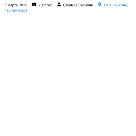
9 марта 2019
70 фото
Сазонов Василий
Твоя Чайхона,
лаундж-кафе