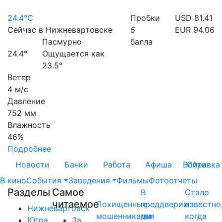
24.4°C
Пробки
USD 81.41
Сейчас в Нижневартовске
5
EUR 94.06
Пасмурно
балла
24.4°
Ощущается как
23.5°
Ветер
4 м/с
Давление
752 мм
Влажность
46%
Подробнее
Новости
Банки
Работа
Афиша
Войти
Справка
В кино
События
Заведения
Фильмы
Фотоотчеты
Разделы
Самое
В
Стало
читаемое
Похищенные
преддверии
известно
Нижневартовск
мошенниками
дня
когда
Югра
За