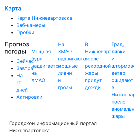
Карта
Карта Нижневартовска
Веб-камеры
Пробки
Прогноз
На
В
Град,
погоды
Мощная
ХМАО
Нижневартовск
ливни
буря
надвигаются
после
и
Сейчас
надвигается
мощные
рекордной
штормов
Завтра
на
ливни
жары
ветер
На
ХМАО
и
придут
ожидают
10
грозы
дожди
в
дней
Нижнева
Актировки
после
аномаль
жары
Городской информационный портал
Нижневартовска