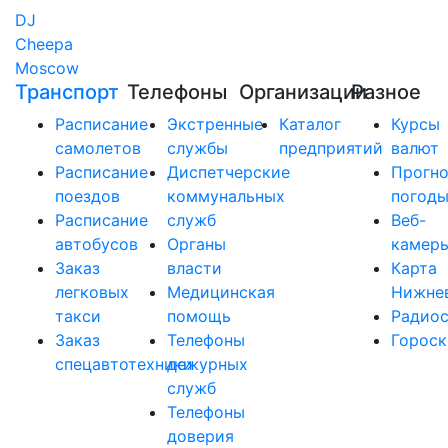
DJ
Cheepa
Moscow
Транспорт
Телефоны
Организации
Разное
Расписание
Экстренные
Каталог
Курсы
самолетов
службы
предприятий
валют
Расписание
Диспетчерские
Прогно
поездов
коммунальных
погод
Расписание
служб
Веб-
автобусов
Органы
камер
Заказ
власти
Карта
легковых
Медицинская
Нижне
такси
помощь
Радио
Заказ
Телефоны
Горос
спецавтотехники
дежурных
служб
Телефоны
доверия