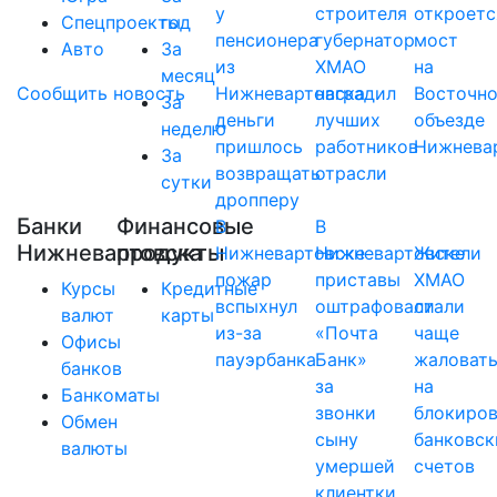
у
строителя
откроетс
Спецпроекты
год
пенсионера
губернатор
мост
Авто
За
из
ХМАО
на
месяц
Сообщить новость
Нижневартовска
наградил
Восточн
За
деньги
лучших
объезде
неделю
пришлось
работников
Нижнева
За
возвращать
отрасли
сутки
дропперу
Банки
Финансовые
В
В
Нижневартовска
продукты
Нижневартовске
Нижневартовске
Жители
пожар
приставы
ХМАО
Курсы
Кредитные
вспыхнул
оштрафовали
стали
валют
карты
из-за
«Почта
чаще
Офисы
пауэрбанка
Банк»
жаловат
банков
за
на
Банкоматы
звонки
блокиро
Обмен
сыну
банковск
валюты
умершей
счетов
клиентки