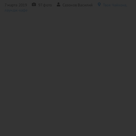
7 марта 2019
97 фото
Сазонов Василий
Твоя Чайхона,
лаундж-кафе