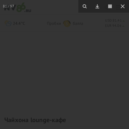
81
/
97
USD 81.41
24.4°C
Пробки
балла
5
EUR 94.06
Чайхона lounge-кафе