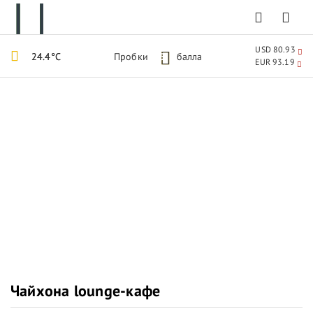
USD 80.93
24.4°C
Пробки
5
балла
EUR 93.19
Чайхона lounge-кафе