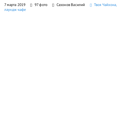
7 марта 2019
97 фото
Сазонов Василий
Твоя Чайхона,
лаундж-кафе