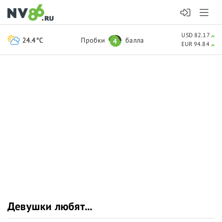
USD 82.17
24.4°C
Пробки
балла
4
EUR 94.84
Девушки любят...