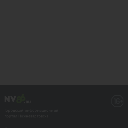
Городской информационный
портал Нижневартовска