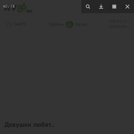
40
/
78
USD 82.17
24.4°C
Пробки
балла
4
EUR 94.84
Девушки любят..