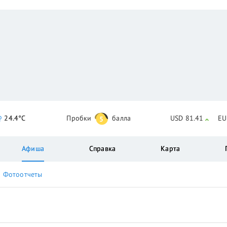
24.4°C
Пробки
балла
USD 81.41
EU
5
Афиша
Справка
Карта
Фотоотчеты