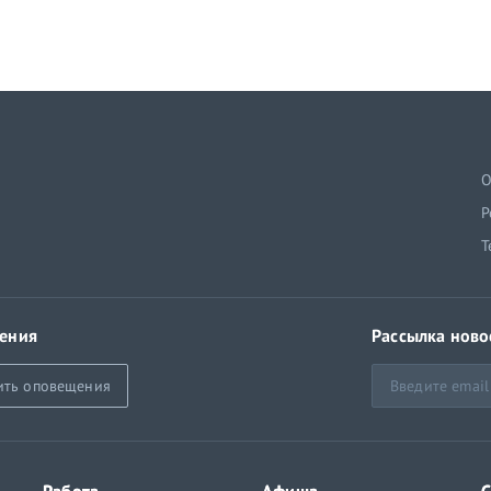
й
О
Р
Т
ения
Рассылка ново
ить оповещения