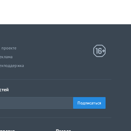
 проекте
еклама
ехподдержка
стей
Подписаться