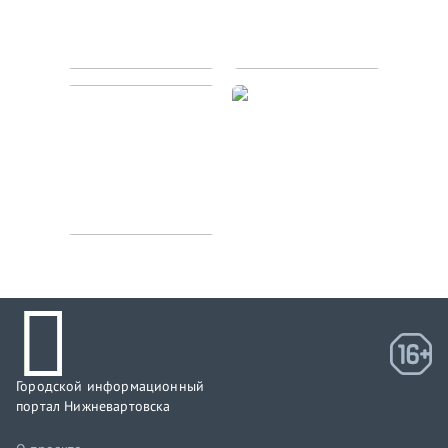
Городской информационный
портал Нижневартовска