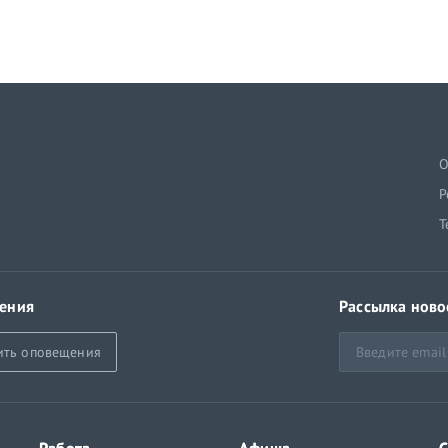
й
О
Р
Т
ения
Рассылка ново
ить оповещения