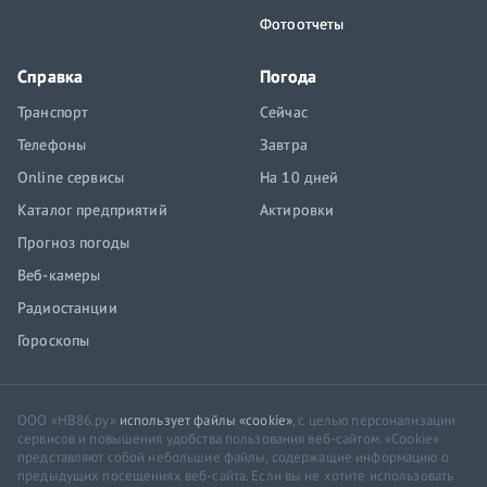
Фотоотчеты
Справка
Погода
Транспорт
Сейчас
Телефоны
Завтра
Online сервисы
На 10 дней
Каталог предприятий
Актировки
Прогноз погоды
Веб-камеры
Радиостанции
Гороскопы
ООО «НВ86.ру»
использует файлы «cookie»
, с целью персонализации
сервисов и повышения удобства пользования веб-сайтом. «Cookie»
представляют собой небольшие файлы, содержащие информацию о
предыдущих посещениях веб-сайта. Если вы не хотите использовать