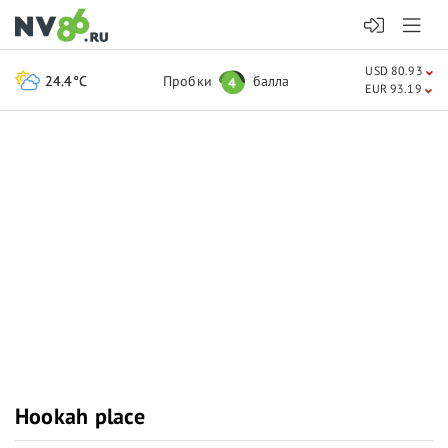
USD 80.93
24.4°C
Пробки
балла
4
EUR 93.19
Hookah place