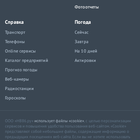
Фотоотчеты
Справка
Погода
Транспорт
Сейчас
Телефоны
Завтра
Online сервисы
На 10 дней
Каталог предприятий
Актировки
Прогноз погоды
Веб-камеры
Радиостанции
Гороскопы
ООО «НВ86.ру»
использует файлы «cookie»
, с целью персонализации
сервисов и повышения удобства пользования веб-сайтом. «Cookie»
представляют собой небольшие файлы, содержащие информацию о
предыдущих посещениях веб-сайта. Если вы не хотите использовать