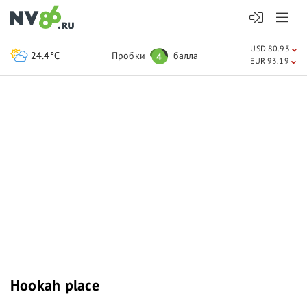
USD 80.93
24.4°C
Пробки
балла
4
EUR 93.19
Hookah place