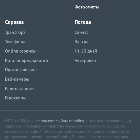
Фотоотчеты
Справка
Погода
Транспорт
Сейчас
Телефоны
Завтра
Online сервисы
На 10 дней
Каталог предприятий
Актировки
Прогноз погоды
Веб-камеры
Радиостанции
Гороскопы
ООО «НВ86.ру»
использует файлы «cookie»
, с целью персонализации
сервисов и повышения удобства пользования веб-сайтом. «Cookie»
представляют собой небольшие файлы, содержащие информацию о
предыдущих посещениях веб-сайта. Если вы не хотите использовать