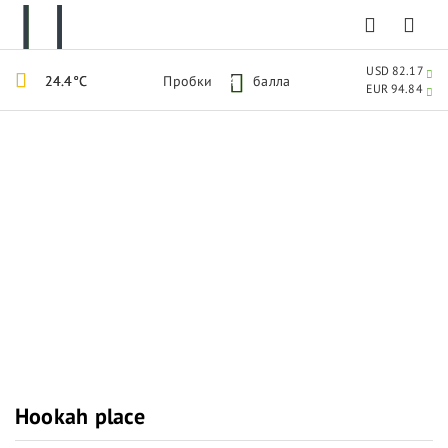
USD 82.17
24.4°C
Пробки
4
балла
EUR 94.84
Hookah place