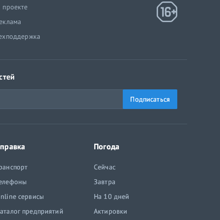
 проекте
еклама
ехподдержка
стей
Подписаться
правка
Погода
ранспорт
Сейчас
елефоны
Завтра
nline сервисы
На 10 дней
аталог предприятий
Актировки