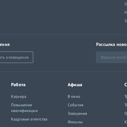
й
О
Р
Т
ения
Рассылка ново
ить оповещения
Работа
Афиша
С
Карьера
В кино
Т
Повышение
События
Т
квалификации
Заведения
O
Кадровые агентства
Фильмы
К