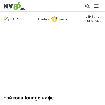
USD 81.41
24.4°C
Пробки
балла
5
EUR 94.06
Чайхона lounge-кафе