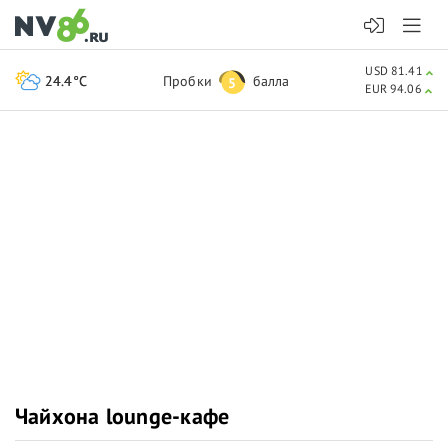
USD 81.41
24.4°C
Пробки
балла
5
EUR 94.06
Чайхона lounge-кафе