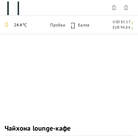
USD 82.17
24.4°C
Пробки
4
балла
EUR 94.84
Чайхона lounge-кафе