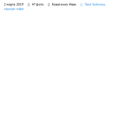
2 марта 2019
47 фото
Коваленко Иван
Твоя Чайхона,
лаундж-кафе