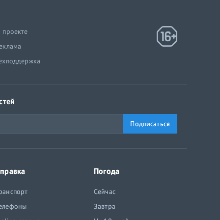
 проекте
еклама
ехподдержка
стей
Подписаться
правка
Погода
ранспорт
Сейчас
елефоны
Завтра