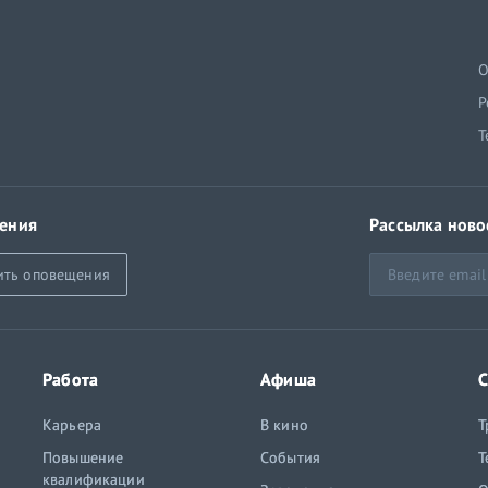
й
О
Р
Т
ения
Рассылка ново
ить оповещения
Работа
Афиша
С
Карьера
В кино
Т
Повышение
События
Т
квалификации