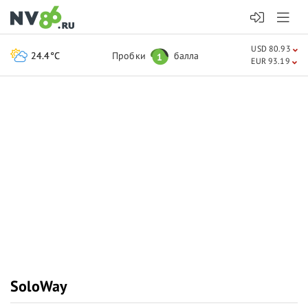
USD 80.93
24.4°C
Пробки
балла
1
EUR 93.19
SoloWay