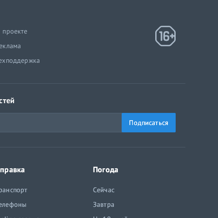
 проекте
еклама
ехподдержка
стей
Подписаться
правка
Погода
ранспорт
Сейчас
елефоны
Завтра