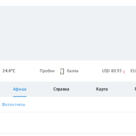
24.4°C
Пробки
4
балла
USD 80.93
EU
Афиша
Справка
Карта
Фотоотчеты