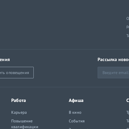
й
О
Р
Т
ения
Рассылка ново
ить оповещения
Работа
Афиша
С
Карьера
В кино
Т
Повышение
События
Т
квалификации