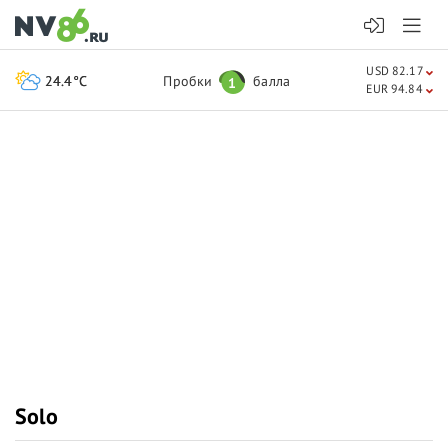
USD 82.17
24.4°C
Пробки
балла
1
EUR 94.84
Solo