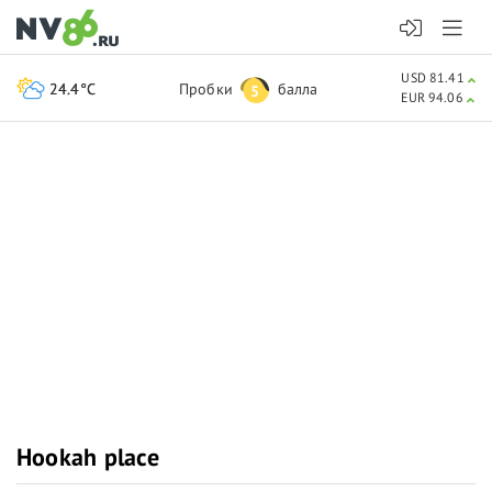
USD 81.41
24.4°C
Пробки
балла
5
EUR 94.06
Hookah place