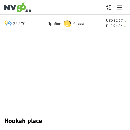
USD 82.17
24.4°C
Пробки
балла
5
EUR 94.84
Hookah place