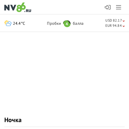
USD 82.17
24.4°C
Пробки
балла
4
EUR 94.84
Ночка