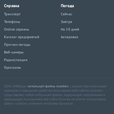
Справка
Погода
Транспорт
Сейчас
Телефоны
Завтра
Online сервисы
На 10 дней
Каталог предприятий
Актировки
Прогноз погоды
Веб-камеры
Радиостанции
Гороскопы
ООО «НВ86.ру»
использует файлы «cookie»
, с целью персонализации
сервисов и повышения удобства пользования веб-сайтом. «Cookie»
представляют собой небольшие файлы, содержащие информацию о
предыдущих посещениях веб-сайта. Если вы не хотите использовать
файлы «cookie», измените настройки браузера.