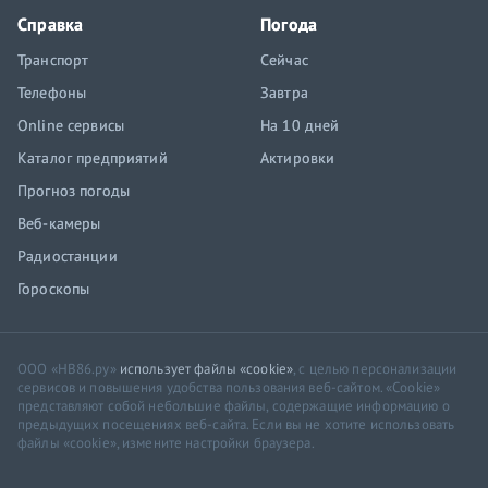
Справка
Погода
Транспорт
Сейчас
Телефоны
Завтра
Online сервисы
На 10 дней
Каталог предприятий
Актировки
Прогноз погоды
Веб-камеры
Радиостанции
Гороскопы
ООО «НВ86.ру»
использует файлы «cookie»
, с целью персонализации
сервисов и повышения удобства пользования веб-сайтом. «Cookie»
представляют собой небольшие файлы, содержащие информацию о
предыдущих посещениях веб-сайта. Если вы не хотите использовать
файлы «cookie», измените настройки браузера.