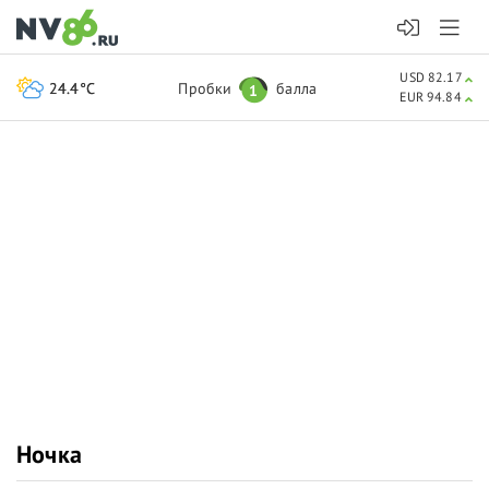
USD 82.17
24.4°C
Пробки
балла
1
EUR 94.84
Ночка