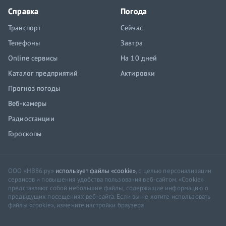
Справка
Погода
Транспорт
Сейчас
Телефоны
Завтра
Online сервисы
На 10 дней
Каталог предприятий
Актировки
Прогноз погоды
Веб-камеры
Радиостанции
Гороскопы
ООО «НВ86.ру»
использует файлы «cookie»
, с целью персонализации
сервисов и повышения удобства пользования веб-сайтом. «Cookie»
представляют собой небольшие файлы, содержащие информацию о
предыдущих посещениях веб-сайта. Если вы не хотите использовать
файлы «cookie», измените настройки браузера.