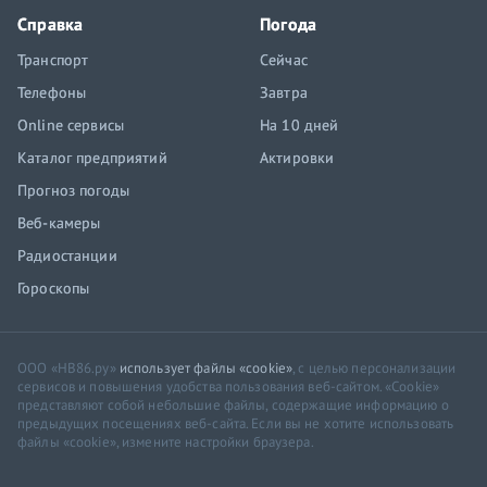
Справка
Погода
Транспорт
Сейчас
Телефоны
Завтра
Online сервисы
На 10 дней
Каталог предприятий
Актировки
Прогноз погоды
Веб-камеры
Радиостанции
Гороскопы
ООО «НВ86.ру»
использует файлы «cookie»
, с целью персонализации
сервисов и повышения удобства пользования веб-сайтом. «Cookie»
представляют собой небольшие файлы, содержащие информацию о
предыдущих посещениях веб-сайта. Если вы не хотите использовать
файлы «cookie», измените настройки браузера.