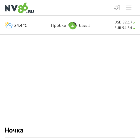
USD 82.17
24.4°C
Пробки
балла
4
EUR 94.84
Ночка