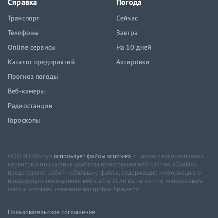
Справка
Погода
Транспорт
Сейчас
Телефоны
Завтра
Online сервисы
На 10 дней
Каталог предприятий
Актировки
Прогноз погоды
Веб-камеры
Радиостанции
Гороскопы
ООО «НВ86.ру»
использует файлы «cookie»
, с целью персонализации
сервисов и повышения удобства пользования веб-сайтом. «Cookie»
представляют собой небольшие файлы, содержащие информацию о
предыдущих посещениях веб-сайта. Если вы не хотите использовать
файлы «cookie», измените настройки браузера.
Пользовательское соглашение