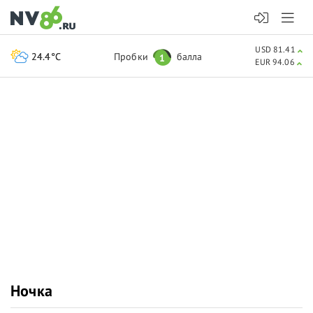
USD 81.41
24.4°C
Пробки
балла
1
EUR 94.06
Ночка