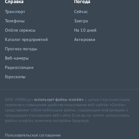
Справка
Погода
Транспорт
Сейчас
Телефоны
Завтра
Online сервисы
На 10 дней
Каталог предприятий
Актировки
Прогноз погоды
Веб-камеры
Радиостанции
Гороскопы
ООО «НВ86.ру»
использует файлы «cookie»
, с целью персонализации
сервисов и повышения удобства пользования веб-сайтом. «Cookie»
представляют собой небольшие файлы, содержащие информацию о
предыдущих посещениях веб-сайта. Если вы не хотите использовать
файлы «cookie», измените настройки браузера.
Пользовательское соглашение